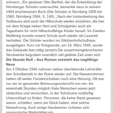
erinnern...Ein gewisser Otto Barthel, der die Entwicklung der
Nürnberger Schulen untersuchte, bemerkte dazu in seinem
1964 erschienenen Buch (Die Schulen in Nürnberg 1905 bis
1960, Nürnberg 1964, S. 140): „Nach der Instandsetzung des
Südbaues wird auch die Hilfsschule wieder einziehen, die hier
vor dem Kriege neben Hort und Schulgarten auch ein
Tagesheim für nicht hilfsschulfähige Kinder besaß.“Im Zweiten
Weltkrieg musste unsere Schule auch wieder als Lazarett
herhalten. Die Schüler wurden ins Gibitzenhofschulhaus
ausgelagert. Kurz vor Kriegsende, am 16. März 1945, wurde
das Gebäude fast völlig zerstört.Die zusammengebrochenen
Stockwerke begruben unendlich viel gelebte Zeit unter sich.
Die Stunde Null – Aus Ruinen entsteht das tragfähige
Neue
Am 1.Oktober 1945 nahmen sieben überlebende Lehrkräfte
den Schulbetrieb in der Ruine wieder auf. Die Klassenzimmer
hatten oft weder Fensterscheiben noch eine Heizung. Oft war
nur ein so genannter Betreuungsunterricht von ein- bis
eineinhalb Stunden möglich.Viele Menschen waren jetzt
obdachlos und versuchten, in der Schulruine notdürftig
Unterschlupf zu finden. Personen, die keine Nazis gewesen
waren, erhielten, wenn sie Glück hatten, eine solche
Notwohnung. Auch einige Handwerker richteten sich
provisorische Werkstätten ein.