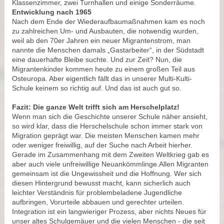
Klassenzimmer, zwei Turnhallen und einige Sonderräume.
Entwicklung nach 1965
Nach dem Ende der Wiederaufbaumaßnahmen kam es noch
zu zahlreichen Um- und Ausbauten, die notwendig wurden,
weil ab den 70er Jahren ein neuer Migrantenstrom, man
nannte die Menschen damals „Gastarbeiter“, in der Südstadt
eine dauerhafte Bleibe suchte. Und zur Zeit? Nun, die
Migrantenkinder kommen heute zu einem großen Teil aus
Osteuropa. Aber eigentlich fällt das in unserer Multi-Kulti-
Schule keinem so richtig auf. Und das ist auch gut so.
Fazit: Die ganze Welt trifft sich am Herschelplatz!
Wenn man sich die Geschichte unserer Schule näher ansieht,
so wird klar, dass die Herschelschule schon immer stark von
Migration geprägt war. Die meisten Menschen kamen mehr
oder weniger freiwillig, auf der Suche nach Arbeit hierher.
Gerade im Zusammenhang mit dem Zweiten Weltkrieg gab es
aber auch viele unfreiwillige Neuankömmlinge.Allen Migranten
gemeinsam ist die Ungewissheit und die Hoffnung. Wer sich
diesen Hintergrund bewusst macht, kann sicherlich auch
leichter Verständnis für problembeladene Jugendliche
aufbringen, Vorurteile abbauen und gerechter urteilen.
Integration ist ein langwieriger Prozess, aber nichts Neues für
unser altes Schulgemäuer und die vielen Menschen - die seit