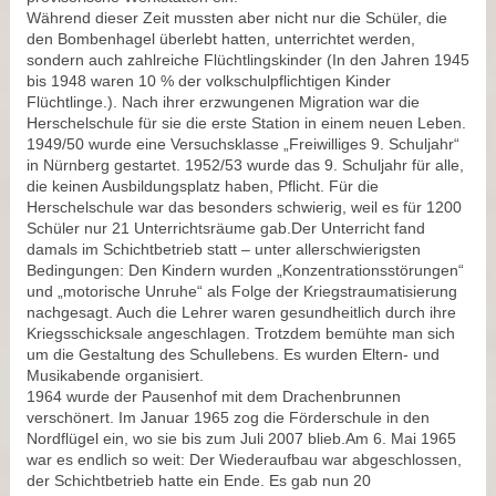
Während dieser Zeit mussten aber nicht nur die Schüler, die
den Bombenhagel überlebt hatten, unterrichtet werden,
sondern auch zahlreiche Flüchtlingskinder (In den Jahren 1945
bis 1948 waren 10 % der volkschulpflichtigen Kinder
Flüchtlinge.). Nach ihrer erzwungenen Migration war die
Herschelschule für sie die erste Station in einem neuen Leben.
1949/50 wurde eine Versuchsklasse „Freiwilliges 9. Schuljahr“
in Nürnberg gestartet. 1952/53 wurde das 9. Schuljahr für alle,
die keinen Ausbildungsplatz haben, Pflicht. Für die
Herschelschule war das besonders schwierig, weil es für 1200
Schüler nur 21 Unterrichtsräume gab.Der Unterricht fand
damals im Schichtbetrieb statt – unter allerschwierigsten
Bedingungen: Den Kindern wurden „Konzentrationsstörungen“
und „motorische Unruhe“ als Folge der Kriegstraumatisierung
nachgesagt. Auch die Lehrer waren gesundheitlich durch ihre
Kriegsschicksale angeschlagen. Trotzdem bemühte man sich
um die Gestaltung des Schullebens. Es wurden Eltern- und
Musikabende organisiert.
1964 wurde der Pausenhof mit dem Drachenbrunnen
verschönert. Im Januar 1965 zog die Förderschule in den
Nordflügel ein, wo sie bis zum Juli 2007 blieb.Am 6. Mai 1965
war es endlich so weit: Der Wiederaufbau war abgeschlossen,
der Schichtbetrieb hatte ein Ende. Es gab nun 20