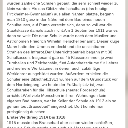
wurden zahlreiche Schulen gebaut, die sehr schnell wieder zu
klein wurden. Als das Gibitzenhofschulhaus (das heutige
Pirckheimer-Gymnasium) aus allen Nähten platzte, begann
man 1910 ganz in der Nähe mit dem Bau eines neuen
Schulhauses, auf Pump versteht sich, denn so voll war die
Staatskasse damals auch nicht.Am 1.September 1911 war es
dann so weit: Die neue Schule wurde nach dem Musiker und
Astronomen Friedrich Wilhelm Herschel benannt. Dieser kluge
Mann hatte den Uranus entdeckt und die unsichtbaren
Strahlen des Infrarot.Der Unterrichtsbetrieb begann mit 30
Schulkassen. Insgesamt gab es 45 Klassenzimmer, je zwei
Turnhallen und Zeichensäle, fünf Aufenthaltsräume für Lehrer
und mehrere Werkräume, in denen auch zukünftige
Werklehrer ausgebildet wurden. Außerdem erhielten die
Schüler eine Bibliothek.1913 wurden auf dem Grundstück vor
dem Nordeingang, wo heute der Fußballplatz ist, zwei
Schulbaraken für die Hilfsschule (heute: Förderschule)
errichtet.Weil viele Menschen in ihren Wohnungen kein
eigenes Bad hatten, war im Keller der Schule ab 1912 ein so
genanntes „Brausebad“ eingerichtet. Dort konnte man
preisgünstig duschen.
Erster Weltkrieg 1914 bis 1918
1915 musste das Brausebad aber schon wieder schließen,