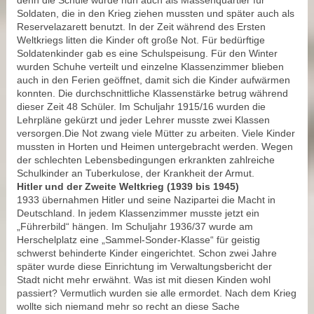
denn die Schule wurde nun auch als Massenquartier für
Soldaten, die in den Krieg ziehen mussten und später auch als
Reservelazarett benutzt. In der Zeit während des Ersten
Weltkriegs litten die Kinder oft große Not. Für bedürftige
Soldatenkinder gab es eine Schulspeisung. Für den Winter
wurden Schuhe verteilt und einzelne Klassenzimmer blieben
auch in den Ferien geöffnet, damit sich die Kinder aufwärmen
konnten. Die durchschnittliche Klassenstärke betrug während
dieser Zeit 48 Schüler. Im Schuljahr 1915/16 wurden die
Lehrpläne gekürzt und jeder Lehrer musste zwei Klassen
versorgen.Die Not zwang viele Mütter zu arbeiten. Viele Kinder
mussten in Horten und Heimen untergebracht werden. Wegen
der schlechten Lebensbedingungen erkrankten zahlreiche
Schulkinder an Tuberkulose, der Krankheit der Armut.
Hitler und der Zweite Weltkrieg (1939 bis 1945)
1933 übernahmen Hitler und seine Nazipartei die Macht in
Deutschland. In jedem Klassenzimmer musste jetzt ein
„Führerbild“ hängen. Im Schuljahr 1936/37 wurde am
Herschelplatz eine „Sammel-Sonder-Klasse“ für geistig
schwerst behinderte Kinder eingerichtet. Schon zwei Jahre
später wurde diese Einrichtung im Verwaltungsbericht der
Stadt nicht mehr erwähnt. Was ist mit diesen Kinden wohl
passiert? Vermutlich wurden sie alle ermordet. Nach dem Krieg
wollte sich niemand mehr so recht an diese Sache